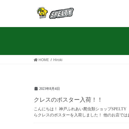
コ
ナ
ン
ビ
テ
ゲ
ン
ー
ツ
シ
へ
ョ
ス
ン
キ
に
ッ
移
HOME
Hiroki
プ
動
2023年8月4日
クレスのポスター入荷！！
こんにちは！ 神戸ふれあい爬虫類ショップSPELTY
らクレスのポスターを入荷しました！ 他のお店ではおそ