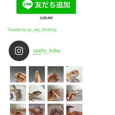
公式LINE
Tweets by sp_rep_hiroking
spelty_kobe