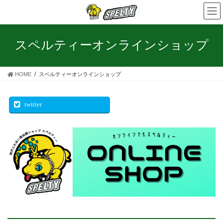
コ
ナ
ン
ビ
テ
ゲ
ン
ー
スペルティーオンラインショップ
ツ
シ
へ
ョ
ス
ン
HOME
スペルティーオンラインショップ
キ
に
ッ
移
プ
動
twitter