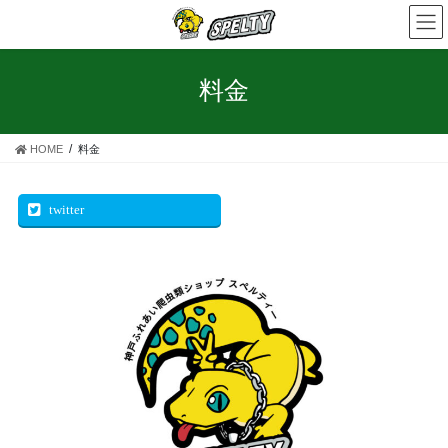
コ
ナ
ン
ビ
テ
ゲ
ン
ー
料金
ツ
シ
へ
ョ
ス
ン
HOME
料金
キ
に
ッ
移
プ
動
twitter