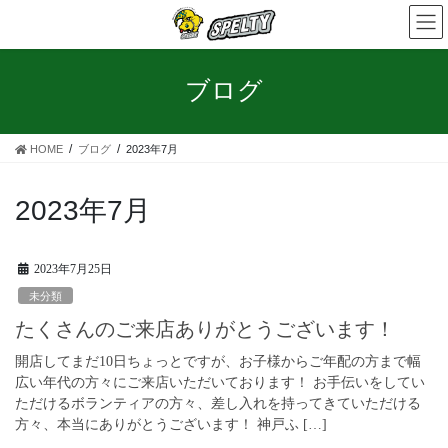
コ
ナ
ン
ビ
テ
ゲ
ン
ー
ブログ
ツ
シ
へ
ョ
ス
ン
HOME
ブログ
2023年7月
キ
に
ッ
移
プ
動
2023年7月
2023年7月25日
未分類
たくさんのご来店ありがとうございます！
開店してまだ10日ちょっとですが、お子様からご年配の方まで幅
広い年代の方々にご来店いただいております！ お手伝いをしてい
ただけるボランティアの方々、差し入れを持ってきていただける
方々、本当にありがとうございます！ 神戸ふ […]